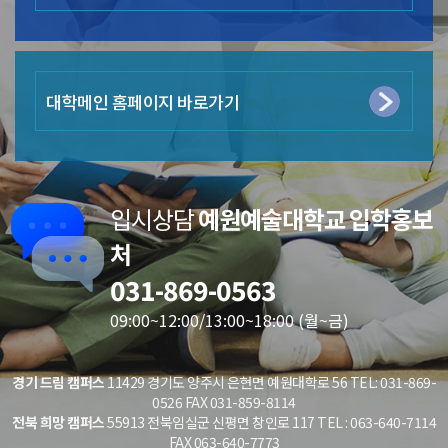
대학메인 홈페이지 바로가기
입시상담
예원예술대학교 입학홍보
처
031-869-0563
09:00~12:00/13:00~18:00 (월~금)
경기 드림 캠퍼스
11429 경기도 양주시 은현면 예원대학로 56 TEL: 031-869-
0526 FAX 031-859-8114
전북 희망 캠퍼스
55913 전북임실군 신평면 창인로 117 TEL : 063-640-7114
FAX 063-640-7773